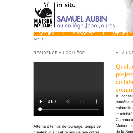
ACCUEIL
I
DISPOSITIF
I
ATELIER 
Accueil
RÉSIDENCE AU COLLÈGE
À LA UN
Quelqu
projet
collab
commu
À l’occas
numérique
culturelle
le ministè
Communicat
Maison pop
Alternant temps de tournage, temps de
de la Sei
création in situ et temps de rencontres