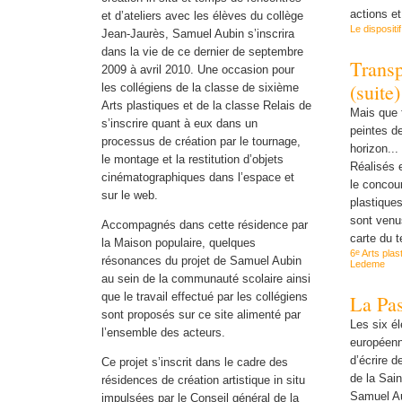
actions e
et d’ateliers avec les élèves du collège
Le dispositif
Jean-Jaurès, Samuel Aubin s’inscrira
dans la vie de ce dernier de septembre
Trans
2009 à avril 2010. Une occasion pour
(suite)
les collégiens de la classe de sixième
Arts plastiques et de la classe Relais de
Mais que 
s’inscrire quant à eux dans un
peintes d
processus de création par le tournage,
horizon...
le montage et la restitution d’objets
Réalisés 
cinématographiques dans l’espace et
le concou
sur le web.
plastiques
sont venus
Accompagnés dans cette résidence par
carte du 
la Maison populaire, quelques
e
6
Arts plas
résonances du projet de Samuel Aubin
Ledeme
au sein de la communauté scolaire ainsi
que le travail effectué par les collégiens
La Pas
sont proposés sur ce site alimenté par
Les six é
l’ensemble des acteurs.
européenne
d’écrire d
Ce projet s’inscrit dans le cadre des
de la Sain
résidences de création artistique in situ
Samuel Au
impulsées par le Conseil général de la