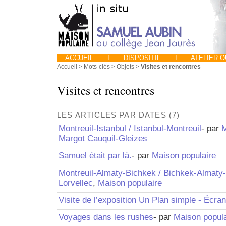
ACCUEIL
I
DISPOSITIF
I
ATELIER 
Accueil
> Mots-clés > Objets >
Visites et rencontres
Visites et rencontres
LES ARTICLES PAR DATES (7)
Montreuil-Istanbul / Istanbul-Montreuil
- par
M
Margot Cauquil-Gleizes
Samuel était par là.
- par
Maison populaire
Montreuil-Almaty-Bichkek / Bichkek-Almaty-
Lorvellec
,
Maison populaire
Visite de l’exposition Un Plan simple - Écran
Voyages dans les rushes
- par
Maison popula