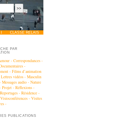
I
CLASSE RELAIS
CHE PAR
ATION
Amour -
Correspondances -
Documentaires -
ement -
Films d’animation
-
Lettres vidéos -
Masculin
 -
Messages audio -
Nature
-
Projet -
Réflexions -
Reportages -
Résidence -
-
Visioconférences -
Visites
res -
RES PUBLICATIONS