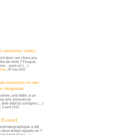
ts amoureux (suite)
ont donc ces chars aux
ntes de mots ? Fougue,
izon... peut-on (…)
deme
, 29 mai 2010
à un amoureux ou une
e imaginaire
poème, une lettre, à un
ou une amoureuse
 telle était la consigne (…)
d
, 6 avril 2010
 [Louise]
cinématographique a été
n deux temps répartis en 7
l’occasion d’un (…)