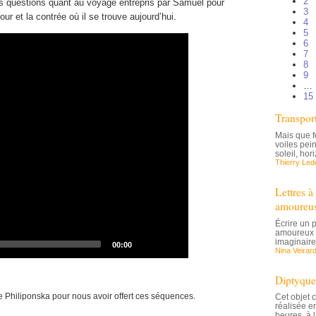
2
urs questions quant au voyage entrepris par Samuel pour
3
our et la contrée où il se trouve aujourd’hui.
4
5
6
7
8
9
…
15
Transpor
Mais que f
voiles pei
soleil, hor
Thierry Le
Lettres 
amoureus
Écrire un 
amoureux 
imaginaire,
Total
00:00
Nina Veirar
duration
Diptyque
Philiponska pour nous avoir offert ces séquences.
Cet objet 
réalisée e
heures, à 