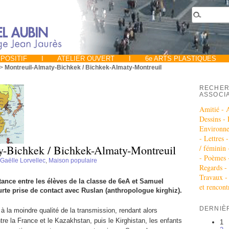
POSITIF
I
ATELIER OUVERT
I
6e ARTS PLASTIQUES
>
Montreuil-Almaty-Bichkek / Bichkek-Almaty-Montreuil
RECHER
ASSOCI
Amitié -
Dessins -
Environn
-
Lettres 
y-Bichkek / Bichkek-Almaty-Montreuil
/ féminin
-
Poèmes 
Gaëlle Lorvellec
,
Maison populaire
Regards -
Travaux 
ance entre les élèves de la classe de 6eA et Samuel
et rencont
rte prise de contact avec Ruslan (anthropologue kirghiz).
DERNIÈ
s à la moindre qualité de la transmission, rendant alors
tre la France et le Kazakhstan, puis le Kirghistan, les enfants
1