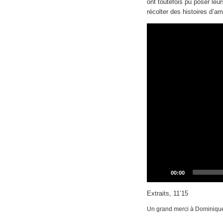
ont toutefois pu poser le
récolter des histoires d’am
Video
Player
Current
00:00
time
Extraits, 11’15
Un grand merci à Dominique 