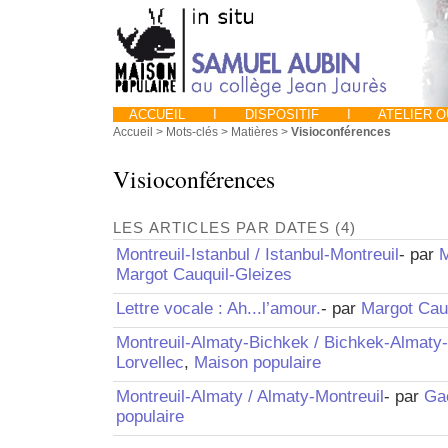
ACCUEIL
I
DISPOSITIF
I
ATELIER 
Accueil
> Mots-clés > Matières >
Visioconférences
Visioconférences
LES ARTICLES PAR DATES (4)
Montreuil-Istanbul / Istanbul-Montreuil
- par
M
Margot Cauquil-Gleizes
Lettre vocale : Ah...l’amour.
- par
Margot Cau
Montreuil-Almaty-Bichkek / Bichkek-Almaty-
Lorvellec
,
Maison populaire
Montreuil-Almaty / Almaty-Montreuil
- par
Gaë
populaire