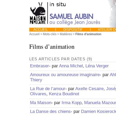
ACCUEIL
I
DISPOSITIF
I
ATELIER 
Accueil
> Mots-clés > Matières >
Films d’animation
Films d’animation
LES ARTICLES PAR DATES (9)
Embraser
- par
Anna Michel
,
Léna Verger
Amoureux ou amoureuse imaginaire
- par
Ahl
Thiery
La Rue de l’amour
- par
Axelle Cesaire
,
José
Olivares
,
Kenza Boudinot
Ma Maison
- par
Irma Kopp
,
Manuela Mazoun
La Danse des chiens
- par
Damien Kosierock