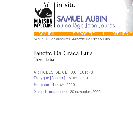
ACCUEIL
I
DISPOSITIF
I
ATELIER 
Accueil
> Les auteurs >
Janette Da Graca Luis
Janette Da Graca Luis
Élève de 6a
ARTICLES DE CET AUTEUR (3)
Diptyque [Janette]
-
6 avril 2010
Simpson
-
1er avril 2010
Salut, Emmanuelle
-
20 novembre 2009