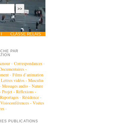
I
CLASSE RELAIS
CHE PAR
ATION
Amour -
Correspondances -
Documentaires -
ement -
Films d’animation
-
Lettres vidéos -
Masculin
 -
Messages audio -
Nature
-
Projet -
Réflexions -
Reportages -
Résidence -
-
Visioconférences -
Visites
res -
RES PUBLICATIONS