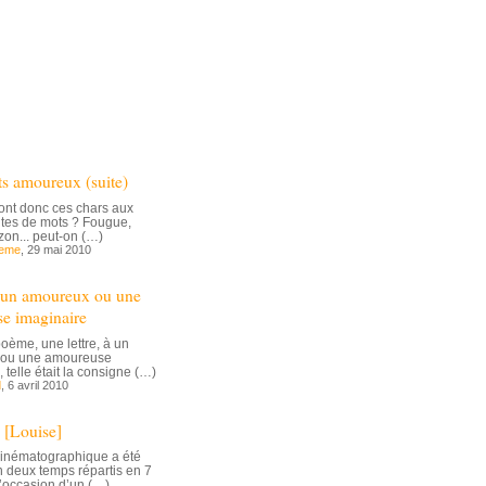
ts amoureux (suite)
ont donc ces chars aux
ntes de mots ? Fougue,
izon... peut-on (…)
deme
, 29 mai 2010
à un amoureux ou une
e imaginaire
poème, une lettre, à un
ou une amoureuse
 telle était la consigne (…)
d
, 6 avril 2010
 [Louise]
cinématographique a été
n deux temps répartis en 7
l’occasion d’un (…)