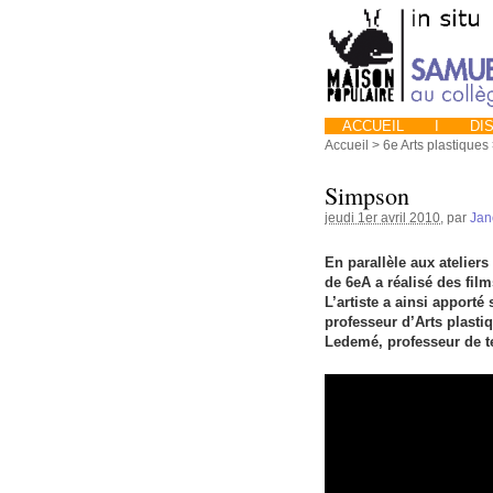
ACCUEIL
I
DIS
Accueil
>
6e Arts plastiques
Simpson
jeudi 1er avril 2010
, par
Jan
En parallèle aux atelier
de 6eA a réalisé des fil
L’artiste a ainsi apport
professeur d’Arts plasti
Ledemé, professeur de t
Video
Player