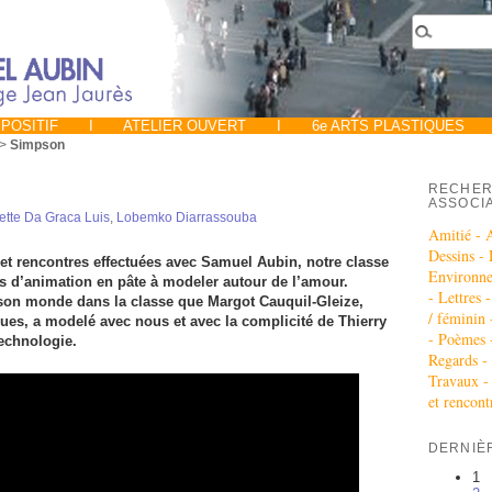
POSITIF
I
ATELIER OUVERT
I
6e ARTS PLASTIQUES
>
Simpson
RECHER
ASSOCI
ette Da Graca Luis
,
Lobemko Diarrassouba
Amitié -
Dessins -
s et rencontres effectuées avec Samuel Aubin, notre classe
Environn
ms d’animation en pâte à modeler autour de l’amour.
-
Lettres 
é son monde dans la classe que Margot Cauquil-Gleize,
/ féminin
ques, a modelé avec nous et avec la complicité de Thierry
-
Poèmes 
echnologie.
Regards -
Travaux 
et rencont
DERNIÈ
1