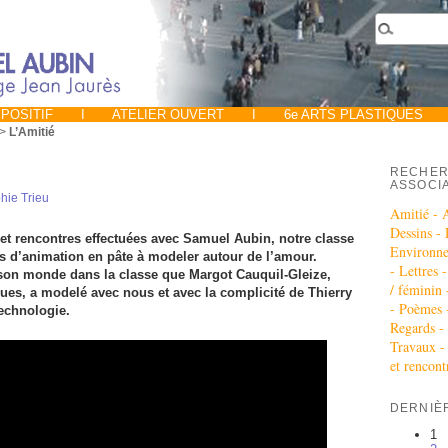
POSITIF
I
ATELIER OUVERT
I
6e ARTS PLASTIQUES
>
L’Amitié
RECHER
ASSOCI
hie Trieu
Amitié -
Dessins -
s et rencontres effectuées avec Samuel Aubin, notre classe
Environn
ms d’animation en pâte à modeler autour de l’amour.
-
Lettres 
é son monde dans la classe que Margot Cauquil-Gleize,
/ féminin
ques, a modelé avec nous et avec la complicité de Thierry
-
Poèmes 
echnologie.
Regards -
Travaux 
et rencont
DERNIÈ
1