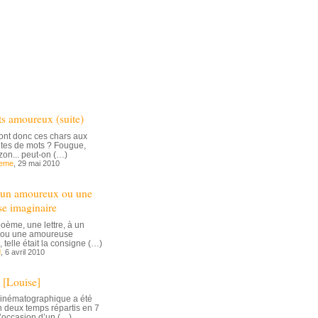
ts amoureux (suite)
ont donc ces chars aux
ntes de mots ? Fougue,
izon... peut-on (…)
deme
, 29 mai 2010
à un amoureux ou une
e imaginaire
poème, une lettre, à un
ou une amoureuse
 telle était la consigne (…)
d
, 6 avril 2010
 [Louise]
cinématographique a été
n deux temps répartis en 7
l’occasion d’un (…)