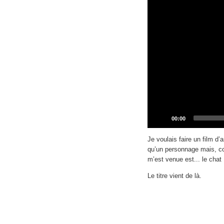
Current
00:00
time
Je voulais faire un film d’
qu’un personnage mais, com
m’est venue est... le chat 
Le titre vient de là.