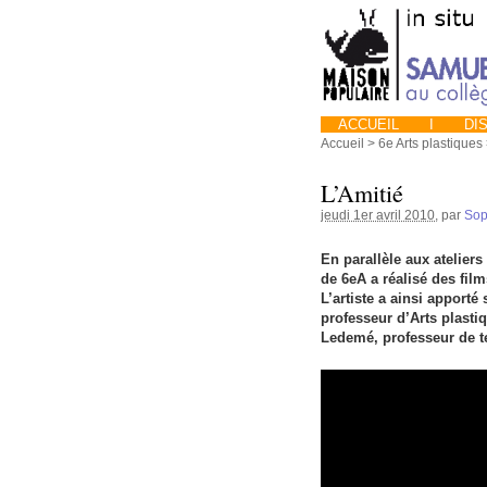
ACCUEIL
I
DIS
Accueil
>
6e Arts plastiques
L’Amitié
jeudi 1er avril 2010
, par
Sop
En parallèle aux atelier
de 6eA a réalisé des fil
L’artiste a ainsi apport
professeur d’Arts plasti
Ledemé, professeur de t
Video
Player