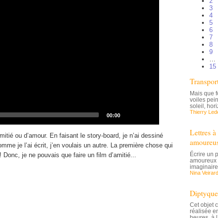
2
3
4
5
6
7
8
9
…
15
Transpor
Mais que f
voiles pei
soleil, hor
Thierry Le
Total
00:00
duration
Lettres 
amitié ou d’amour. En faisant le story-board, je n’ai dessiné
amoureus
me je l’ai écrit, j’en voulais un autre. La première chose qui
Écrire un 
! Donc, je ne pouvais que faire un film d’amitié...
amoureux 
imaginaire,
Nina Veirar
Diptyque
Cet objet 
réalisée e
heures, à 