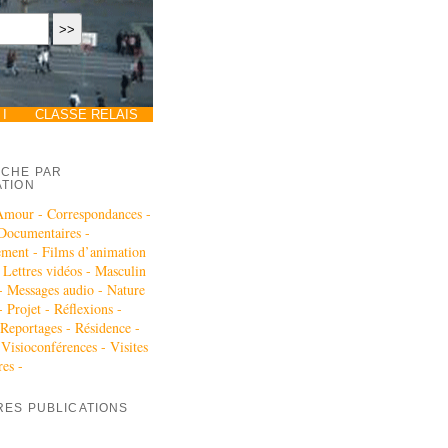
I
CLASSE RELAIS
CHE PAR
ATION
Amour -
Correspondances -
Documentaires -
ement -
Films d’animation
-
Lettres vidéos -
Masculin
 -
Messages audio -
Nature
-
Projet -
Réflexions -
Reportages -
Résidence -
-
Visioconférences -
Visites
res -
RES PUBLICATIONS