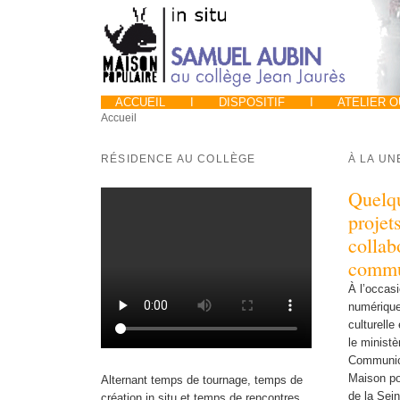
ACCUEIL
I
DISPOSITIF
I
ATELIER 
Accueil
RÉSIDENCE AU COLLÈGE
À LA UN
Quelqu
projet
collab
commu
À l’occas
numérique
culturelle
le ministè
Communicat
Maison pop
Alternant temps de tournage, temps de
de la Sei
création in situ et temps de rencontres